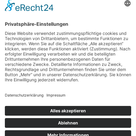
info@stalltec.de
www.stalltec.de
Noch Fragen?
Viele Dinge lassen sich telefonisch am besten besprechen.
Gerne sind wir für Sie da.
Rufen Sie an unter:
+49 (0)7731 - 65671
© Stalltec Dietrich GmbH - 2026 |
Impressum
|
Datenschutz
|
Sitemap
|
Suche
Back to Top
Durchsuchen Sie unsere Website
Suchbegriffe
Suchen
Navigation überspringen
Pferde
Rinder
Schweine
Windschutz
Ballemax